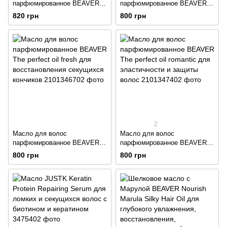
парфюмированное BEAVER
парфюмированное BEAVER
The perfect oil 24k для
The perfect oil love для
820 грн
800 грн
питания, разглаживания и
увлажнения и защиты цвета
блеска с частицами золота
2
Масло для волос
Масло для волос
парфюмированное BEAVER
парфюмированное BEAVER
The perfect oil fresh для
The perfect oil romantic для
800 грн
800 грн
восстановления секущихся
эластичности и защиты волос
кончиков