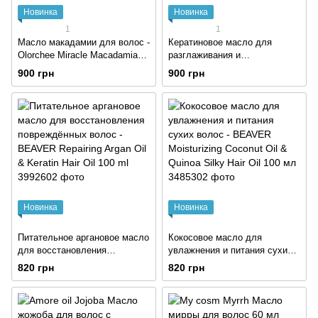
Новинка
Новинка
1
1
Масло макадамии для волос -
Кератиновое масло для
Olorchee Miracle Macadamia
разглаживания и
Oil, 50 мл
эластичности волос -
900 грн
900 грн
BEAVER Brazilian Keratin
Smoothing Silky Hair Oil 100 ml
Новинка
Новинка
Питательное аргановое масло
Кокосовое масло для
для восстановления
увлажнения и питания сухих
повреждённых волос -
волос - BEAVER Moisturizing
820 грн
820 грн
BEAVER Repairing Argan Oil &
Coconut Oil & Quinoa Silky Hair
Keratin Hair Oil 100 ml
Oil 100 мл