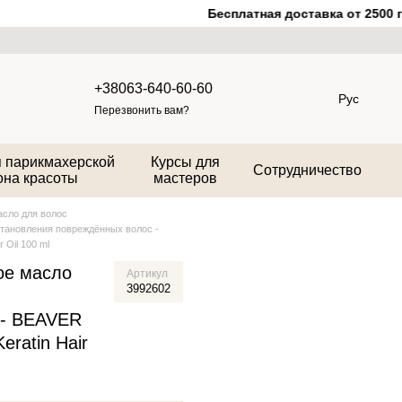
Бесплатная доставка от 2500 гр
+38063-640-60-60
Рус
Перезвонить вам?
 парикмахерской
Курсы для
Сотрудничество
она красоты
мастеров
сло для волос
становления повреждённых волос -
r Oil 100 ml
ое масло
Артикул
3992602
 - BEAVER
Keratin Hair