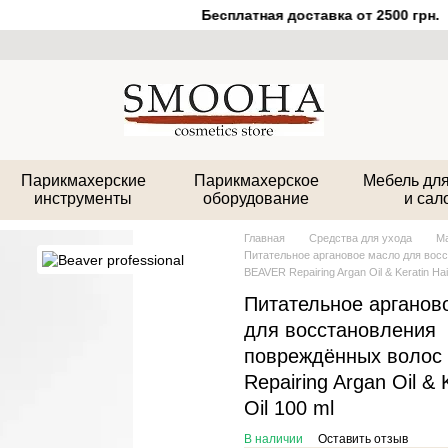
Бесплатная доставка от 2500 грн.
Парикмахерские
Парикмахерское
Мебель для
инструменты
оборудование
и сал
Главная
Средства для ухода
Ма
Питательное аргановое масло для вос
BEAVER Repairing Argan Oil & Keratin Hai
Питательное арганов
для восстановления
повреждённых волос
Repairing Argan Oil & 
Oil 100 ml
В наличии
Оставить отзыв