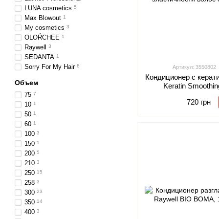
LUNA cosmetics
5
Max Blowout
1
My cosmetics
3
OLOŔCHEE
1
Raywell
3
SEDANTA
1
Sorry For My Hair
8
Артикул: 3550802
Кондиционер с керат
Объем
Keratin Smoothin
эластичности
75
7
720 грн
10
1
50
1
60
1
100
3
150
1
200
5
210
3
250
15
258
3
300
23
350
14
400
3