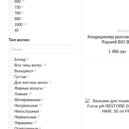
500
11
730
9
768
5
800
1
1000
12
40
7
Артику
Кондиционер разгл
Тип волос
Raywell BIO 
1 456 грн
Блонд
8
Все типы волос
21
Вьющиеся
3
Густые
5
Для жестких волос
2
Жирные волосы
5
Ломкие
24
Мелированные
6
Натуральные
14
Непослушные
7
Нормальные
5
Окрашены
20
Осветленные
4