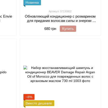
Новинка
Артикул: 37130802
с Envie
Обновляющий кондиционер с розмарином
l
для придания волосам силы и энергии -
Beaver Rosemary & Mint Strengthening
680 грн
Купить
Conditioner 350 ml
−8%
Вместе дешевле