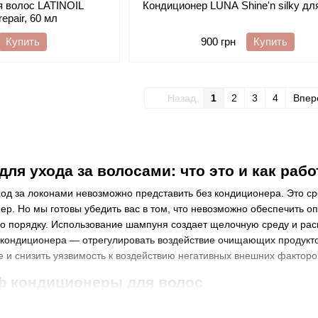
я волос LATINOIL
Кондиционер LUNA Shine'n silky дл
repair, 60 мл
Купить
900 грн
Купить
Назад
1
2
3
4
Впер
ля ухода за волосами: что это и как раб
д за локонами невозможно представить без кондиционера. Это сре
ер. Но мы готовы убедить вас в том, что невозможно обеспечить 
о порядку. Использование шампуня создает щелочную среду и раск
 кондиционера — отрегулировать воздействие очищающих продуктов
 и снизить уязвимость к воздействию негативных внешних факторо
ф кондиционеры для волос
сиональные кондиционеры для волос можно за считанные минуты. 