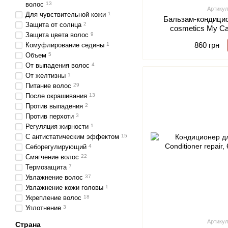
волос
13
Артикул
Для чувствительной кожи
1
Бальзам-кондици
Защита от солнца
2
cosmetics My Ca
Защита цвета волос
9
Conditioner Dai
860 грн
Комуфлирование седины
1
Объем
5
От выпадения волос
4
От желтизны
1
Питание волос
29
После окрашивания
13
Против выпадения
2
Против перхоти
3
Регуляция жирности
1
С антистатическим эффектом
15
Себорегулирующий
4
Смягчение волос
22
Термозащита
7
Увлажнение волос
37
Увлажнение кожи головы
1
Укрепление волос
18
Уплотнение
3
Артикул
Страна