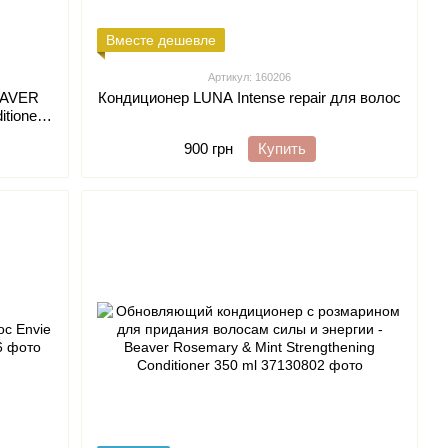
Вместе дешевле
Артикул: 160206
EAVER
Кондиционер LUNA Intense repair для волос
itioner
с с
900 грн
Купить