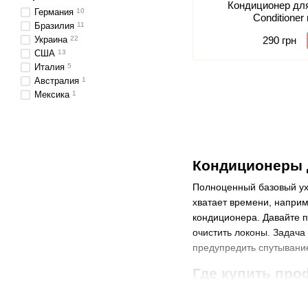
Кондиционер дл
Германия
10
Conditioner 
Бразилия
11
Украина
22
290 грн
США
13
Италия
5
Австралия
1
Мексика
1
Кондиционеры д
Полноценный базовый ухо
хватает времени, наприм
кондиционера. Давайте п
очистить локоны. Задача
предупредить спутывание
Где купить про
Сегодня заказать профес