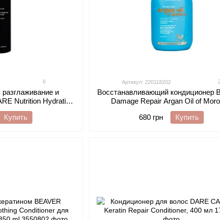
6
Артикул: 220118202
 разглаживание и
Восстанавливающий кондиционер
E Nutrition Hydration
Damage Repair Argan Oil of Mor
g, 250 ml
Conditioner для поврежденных во
Купить
680 грн
Купить
Аргановым маслом 350 ml