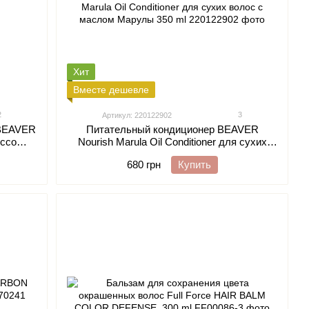
Хит
Вместе дешевле
2
3
Артикул: 220122902
 BEAVER
Питательный кондиционер BEAVER
occo
Nourish Marula Oil Conditioner для сухих
лос с
волос с маслом Марулы 350 ml
680 грн
Купить