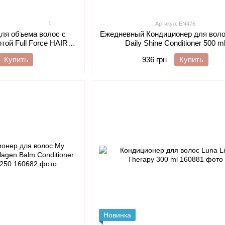
1
Артикул: EN476
ля объема волос с
Ежедневный Кондиционер для воло
той Full Force HAIR
Daily Shine Conditioner 500 m
FILLER HYALURONIC,
Купить
936 грн
Купить
0 ml
Новинка