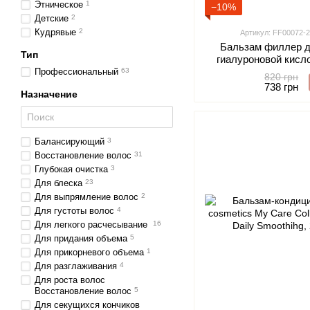
Этническое
1
−10%
Детские
2
Кудрявые
2
Артикул: FF00072-2
Бальзам филлер д
Тип
гиалуроновой кисло
BALM VOLUMIZING 
Профессиональный
63
820 грн
30
738 грн
Назначение
Балансирующий
3
Восстановление волос
31
Глубокая очистка
3
Для блеска
23
Для выпрямление волос
2
Для густоты волос
4
Для легкого расчесывание
16
Для придания объема
5
Для прикорневого объема
1
Для разглаживания
4
Для роста волос
Восстановление волос
5
Для секущихся кончиков