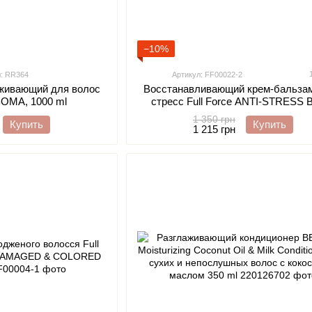
−10%
л: RR364
Артикул: FF00022-2
аживающий для волос
Восстанавливающий крем-бальзам
BOMA, 1000 ml
стресс Full Force ANTI-STRESS
REPAIRCREAM, 500 мл
1 350 грн
Купить
Купить
1 215 грн