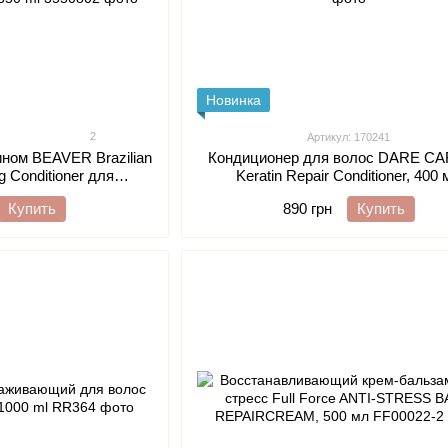
Новинка
2
Артикул: 170241
ином BEAVER Brazilian
Кондиционер для волос DARE C
g Conditioner для
Keratin Repair Conditioner, 400
 волос 350 ml
Купить
890 грн
Купить