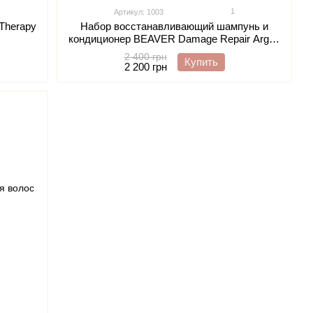
1
Артикул: 1003
 Therapy
Набор восстанавливающий шампунь и
кондиционер BEAVER Damage Repair Argan
Oil of Morocco для поврежденных волос с
2 400 грн
Купить
аргановым маслом 730 ml
2 200 грн