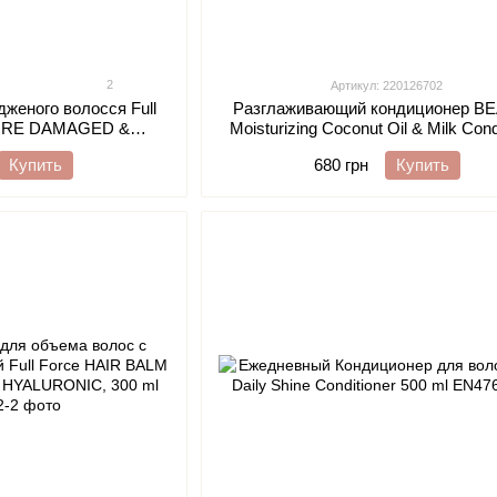
2
Артикул: 220126702
женого волосся Full
Разглаживающий кондиционер B
TORE DAMAGED &
Moisturizing Coconut Oil & Milk Cond
AIR, 50 ml
для сухих и непослушных воло
Купить
680 грн
Купить
кокосовым маслом 350 ml