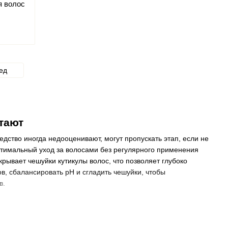
я волос
ед
отают
дство иногда недооценивают, могут пропускать этап, если не
оптимальный уход за волосами без регулярного применения
рывает чешуйки кутикулы волос, что позволяет глубоко
, сбалансировать рН и сгладить чешуйки, чтобы
в.
И одним из лучших интернет-магазинов для такой покупки