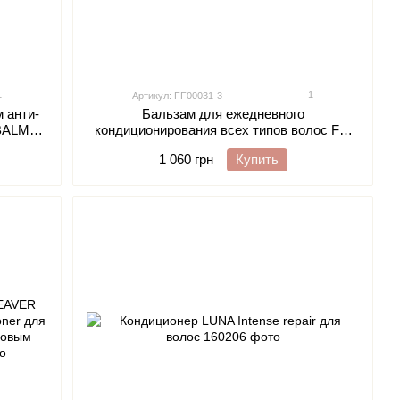
1
1
Артикул: FF00031-3
 анти-
Бальзам для ежедневного
 BALM
кондиционирования всех типов волос Full
Force DAILY AIR CONDITIONING, 500 ml
1 060 грн
Купить