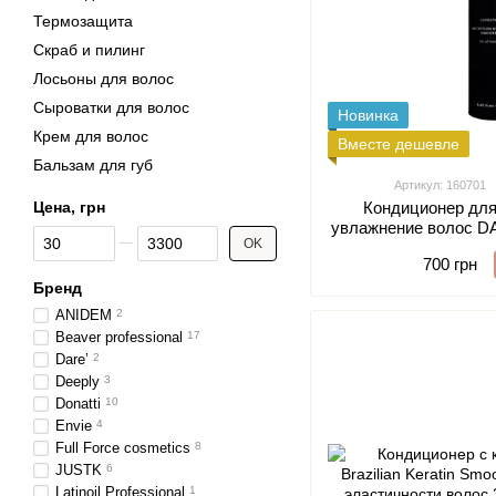
Термозащита
Скраб и пилинг
Лосьоны для волос
Сыроватки для волос
Новинка
Крем для волос
Вместе дешевле
Бальзам для губ
Артикул: 160701
Цена, грн
Кондиционер для
увлажнение волос DAR
От Цена, грн
До Цена, грн
OK
Smoothin
700 грн
Бренд
ANIDEM
2
Beaver professional
17
Dare’
2
Deeply
3
Donatti
10
Envie
4
Full Force cosmetics
8
JUSTK
6
Latinoil Professional
1