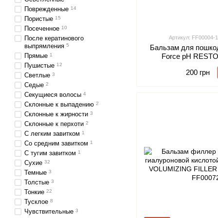
Поврежденные
14
Пористые
15
Посеченное
10
После кератинового
Артикул: FF00004-1
выпрямления
5
Бальзам для пошкод
Прямые
1
Force pH RES
COLORED H
Пушистые
12
200 грн
Светлые
3
Седые
2
Секущиеся волосы
4
Склонные к выпадению
2
Склонные к жирности
3
Склонные к перхоти
2
С легким завитком
1
Со средним завитком
1
С тугим завитком
1
Сухие
32
Темные
3
Толстые
3
Тонкие
22
Тусклое
8
Чувствительные
3