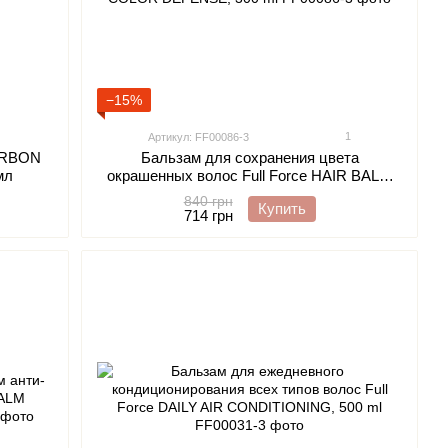
−15%
1
Артикул: FF00086-3
ARBON
Бальзам для сохранения цвета
 мл
окрашенных волос Full Force HAIR BALM
COLOR DEFENSE, 300 ml
840 грн
Купить
714 грн