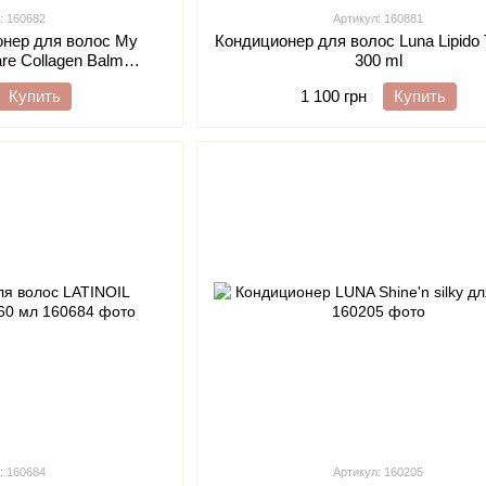
: 160682
Артикул: 160881
онер для волос My
Кондиционер для волос Luna Lipido
re Collagen Balm
300 ml
ly Smoothihg, 250
Купить
1 100 грн
Купить
: 160684
Артикул: 160205