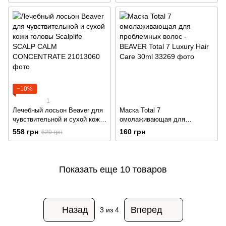
биотином и кофеином 350 ml
биотином и кофеином
−10%
1
Лечебный лосьон Beaver для
Маска Total 7
чувствительной и сухой кожи
омолаживающая для
головы Scalplife SCALP CALM
проблемных волос - BEAVER
558 грн
160 грн
620 грн
CONCENTRATE
Total 7 Luxury Hair Care 30ml
Показать еще 10 товаров
Назад
Вперед
3
из 4