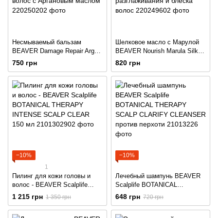
Несмываемый бальзам
Шелковое масло с Марулой
BEAVER Damage Repair Argan
BEAVER Nourish Marula Silky
Oil of Morocco Leave-in
Hair Oil для глубокого
750 грн
820 грн
Treatment serum для сухих и
увлажнения, восстановления,
поврежденных волос с
разглаживания и блеска
Аргановым маслом
волос
−10%
−10%
1
Пилинг для кожи головы и
Лечебный шампунь BEAVER
волос - BEAVER Scalplife
Scalplife BOTANICAL
BOTANICAL THERAPY
THERAPY SCALP CLARIFY
1 215 грн
648 грн
1 350 грн
720 грн
INTENSE SCALP CLEAR 150
CLEANSER против перхоти
мл