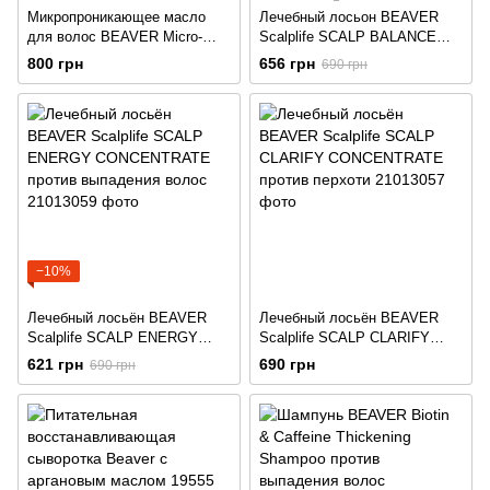
Микропроникающее масло
Лечебный лосьон BEAVER
для волос BEAVER Micro-
Scalplife SCALP BALANCE
Permeate Oxygen Silk Oil с
CONCENTRATE для жирной
800 грн
656 грн
690 грн
протеинами шелка
кожи головы и волос
−10%
Лечебный лосьён BEAVER
Лечебный лосьён BEAVER
Scalplife SCALP ENERGY
Scalplife SCALP CLARIFY
CONCENTRATE против
CONCENTRATE против
621 грн
690 грн
690 грн
выпадения волос
перхоти