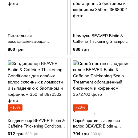
3
Питательная
Шампунь BEAVER Biotin &
восстанавливающая
Caffeine Thickening Shampoo
сыворотка Beaver с
против выпадения волос
800 грн
680 грн
аргановым маслом
обогащенный биотином и
кофеином 350 ml
−10%
−20%
1
Кондиционер BEAVER Biotin &
Спрей против выпадения
Caffeine Thickening Conditioner
волос BEAVER Biotin &
для слабых волос склонных к
Caffeine Thickening Scalp
612 грн
704 грн
680 грн
880 грн
ломкости и выпадению с
Treatment обогащенный