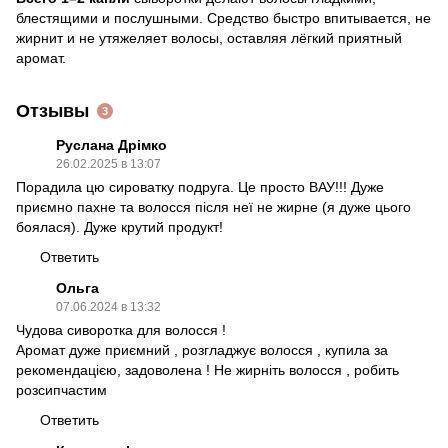
блестящими и послушными. Средство быстро впитывается, не
жирнит и не утяжеляет волосы, оставляя лёгкий приятный
аромат.
Отзывы
3
Руслана Дрімко
26.02.2025 в 13:07
Порадила цю сироватку подруга. Це просто ВАУ!!! Дуже
приємно пахне та волосся після неї не жирне (я дуже цього
боялася). Дуже крутий продукт!
Ответить
Ольга
07.06.2024 в 13:32
Чудова сиворотка для волосся !
Аромат дуже приємний , розгладжує волосся , купила за
рекомендацією, задоволена ! Не жирніть волосся , робить
розсипчастим
Ответить