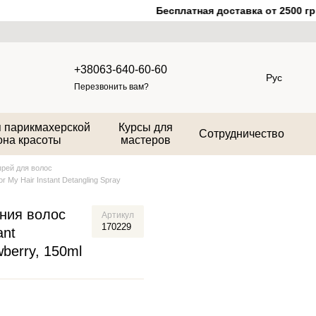
Бесплатная доставка от 2500 грн.
+38063-640-60-60
Рус
Перезвонить вам?
 парикмахерской
Курсы для
Сотрудничество
она красоты
мастеров
рей для волос
 My Hair Instant Detangling Spray
ния волос
Артикул
170229
ant
wberry, 150ml