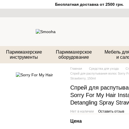
Бесплатная доставка от 2500 грн.
Парикмахерские
Парикмахерское
Мебель для
инструменты
оборудование
и сал
Главная
Средства для ухода
Сп
Спрей для распутывания волос Sorry For
Strawberry, 150ml
Спрей для распутыва
Sorry For My Hair Inst
Detangling Spray Stra
Нет в наличии
Оставить отзыв
Цена