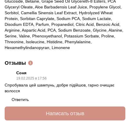
Glucoside, Betaine, Grape Seed Oil Glycereth-8 Esters, PCA
Glyceryl Oleate, Aloe Barbadensis Leaf Juice, Propylene Glycol,
Sorbitol, Camellia Sinensis Leaf Extract, Hydrolyzed Wheat
Protein, Sorbitan Caprylate, Sodium PCA, Sodium Lactate,
Disodium EDTA, Parfum, Propanediol, Citric Acid, Benzoic Acid,
Arginine, Aspartic Acid, PCA, Sodium Benzoate, Glycine, Alanine,
Serine, Valine, Phenoxyethanol, Potassium Sorbate, Proline,
Threonine, Isoleucine, Histidine, Phenylalanine,
Hexamethylindanopyran, Limonene
Отзывы
1
Соня
19.02.2025 в 17:56
Спробувала цей шампунь, добре підійшов, гарно очищає
волосся
Ответить
Написать отзыв