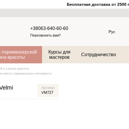
Бесплатная доставка от 2500 гр
+38063-640-60-60
Рус
Перезвонить вам?
 парикмахерской
Курсы для
Сотрудничество
она красоты
мастеров
й и салона красоты
ее место парикмахера и визажиста
Velmi
Артикул
VM727