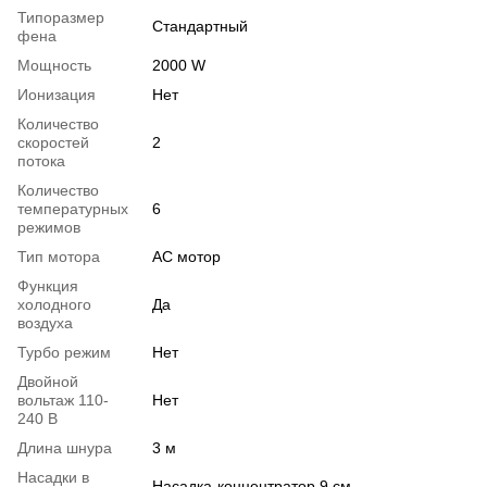
Типоразмер
Стандартный
фена
Мощность
2000 W
Ионизация
Нет
Количество
скоростей
2
потока
Количество
температурных
6
режимов
Тип мотора
АС мотор
Функция
холодного
Да
воздуха
Турбо режим
Нет
Двойной
вольтаж 110-
Нет
240 В
Длина шнура
3 м
Насадки в
Насадка-концентратор 9 см