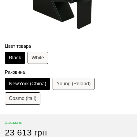
Цвет товара
Black
White
Раковина
NewYork (China)
Young (Poland)
Cosmo (Itali)
Заказать
23 613 грн