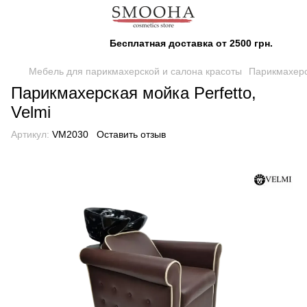
Бесплатная доставка от 2500 грн.
Мебель для парикмахерской и салона красоты
Парикмахерc
Парикмахерская мойка Perfetto,
Velmi
Артикул:
VM2030
Оставить отзыв