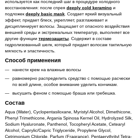
используется как последний шаг в процедуре холодного
восстановления: после спрея
deeply cold keramino
и
подложек
deeply basic mask
. Создает яркий визуальный
эффект, придает блеск, укрепляет, разглаживает и
дисциплинирует волосы. Защищает от опасного воздействия
внешней среды и экстремальных температур, выполняет все
другие функции
термозащиты
. Содержит в составе
гидролизованный шелк, который придает волосам тактильную
мягкость и эластичность.
Способ применения
нанести крем на влажные волосы
равномерно распределить средство с помощью расчески
по всей длине, особое внимание уделить кончикам.
высушить феном с помощью браша или гребешка.
Состав
Aqua (Water), Cyclopentasiloxane, Myristyl Alcohol, Dimethicone,
Phenyl Trimethicone, Argania Spinosa Kernel Oil, Hydrolyzed Silk,
Sodium Hyaluronate, Panthenol, Tocopheryl Acetate, Cetearyl
Alcohol, Caprylic/Capric Triglyceride, Propylene Glycol,
Cetrimonium Chloride, Parfum (Fragrance), Pentaerythrityl Tetra-