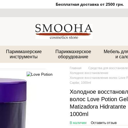
Бесплатная доставка от 2500 грн.
Парикмахерские
Парикмахерское
Мебель для
инструменты
оборудование
и сал
Главная
Средства для восстановле
Холодное восстановление
Холодное восстановление волос Love Pot
Capilar, 1000ml
Холодное восстанов
волос Love Potion Gel
Matizadora Hidratante 
1000ml
В наличии
Оставить отзыв