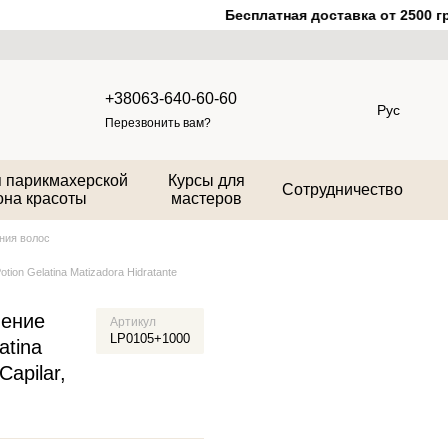
Бесплатная доставка от 2500 грн
+38063-640-60-60
Рус
Перезвонить вам?
 парикмахерской
Курсы для
Сотрудничество
она красоты
мастеров
ния волос
ion Gelatina Matizadora Hidratante
ление
Артикул
LP0105+1000
atina
Capilar,