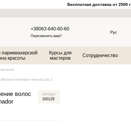
Бесплатная доставка от 2500 гр
+38063-640-60-60
Рус
Перезвонить вам?
 парикмахерской
Курсы для
Сотрудничество
она красоты
мастеров
ния волос
BioDetox Relinhador Hidrante Шаг 3,
ение волос
Артикул
160129
hador