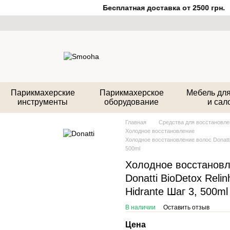
Бесплатная доставка от 2500 грн.
Парикмахерские
Парикмахерское
Мебель для
инструменты
оборудование
и сал
Главная
Средства для восстановле
Холодное восстановление
Холодное восстановление волос Donatti 
500ml
Холодное восстановл
Donatti BioDetox Relin
Hidrante Шаг 3, 500ml
В наличии
Оставить отзыв
Цена