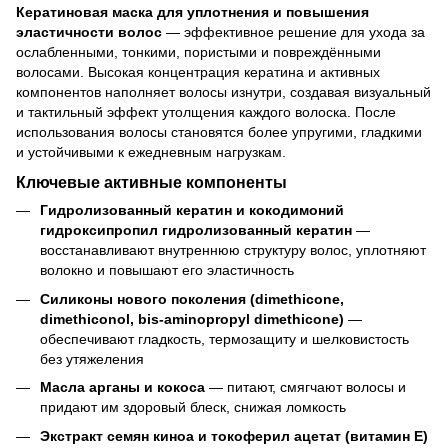
Кератиновая маска для уплотнения и повышения
эластичности волос
— эффективное решение для ухода за
ослабленными, тонкими, пористыми и повреждёнными
волосами. Высокая концентрация кератина и активных
компонентов наполняет волосы изнутри, создавая визуальный
и тактильный эффект утолщения каждого волоска. После
использования волосы становятся более упругими, гладкими
и устойчивыми к ежедневным нагрузкам.
Ключевые активные компоненты
Гидролизованный кератин и кокодимоний
гидроксипропил гидролизованный кератин
—
восстанавливают внутреннюю структуру волос, уплотняют
волокно и повышают его эластичность
Силиконы нового поколения (dimethicone,
dimethiconol, bis-aminopropyl dimethicone)
—
обеспечивают гладкость, термозащиту и шелковистость
без утяжеления
Масла арганы и кокоса
— питают, смягчают волосы и
придают им здоровый блеск, снижая ломкость
Экстракт семян киноа и токоферил ацетат (витамин Е)