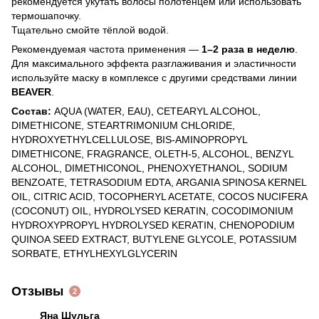
рекомендуется укутать волосы полотенцем или использовать
термошапочку.
Тщательно смойте тёплой водой.
Рекомендуемая частота применения —
1–2 раза в неделю
.
Для максимального эффекта разглаживания и эластичности
используйте маску в комплексе с другими средствами линии
BEAVER
.
Состав:
AQUA (WATER, EAU), CETEARYL ALCOHOL,
DIMETHICONE, STEARTRIMONIUM CHLORIDE,
HYDROXYETHYLCELLULOSE, BIS-AMINOPROPYL
DIMETHICONE, FRAGRANCE, OLETH-5, ALCOHOL, BENZYL
ALCOHOL, DIMETHICONOL, PHENOXYETHANOL, SODIUM
BENZOATE, TETRASODIUM EDTA, ARGANIA SPINOSA KERNEL
OIL, CITRIC ACID, TOCOPHERYL ACETATE, COCOS NUCIFERA
(COCONUT) OIL, HYDROLYSED KERATIN, COCODIMONIUM
HYDROXYPROPYL HYDROLYSED KERATIN, CHENOPODIUM
QUINOA SEED EXTRACT, BUTYLENE GLYCOLE, POTASSIUM
SORBATE, ETHYLHEXYLGLYCERIN
Отзывы
2
Яна Шульга