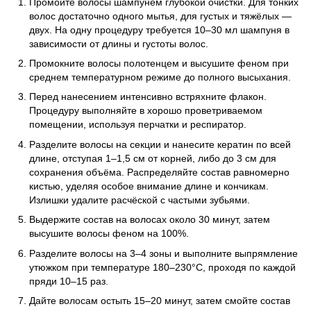
Промойте волосы шампунем глубокой очистки. Для тонких
волос достаточно одного мытья, для густых и тяжёлых —
двух. На одну процедуру требуется 10–30 мл шампуня в
зависимости от длины и густоты волос.
Промокните волосы полотенцем и высушите феном при
среднем температурном режиме до полного высыхания.
Перед нанесением интенсивно встряхните флакон.
Процедуру выполняйте в хорошо проветриваемом
помещении, используя перчатки и респиратор.
Разделите волосы на секции и нанесите кератин по всей
длине, отступая 1–1,5 см от корней, либо до 3 см для
сохранения объёма. Распределяйте состав равномерно
кистью, уделяя особое внимание длине и кончикам.
Излишки удалите расчёской с частыми зубьями.
Выдержите состав на волосах около 30 минут, затем
высушите волосы феном на 100%.
Разделите волосы на 3–4 зоны и выполните выпрямление
утюжком при температуре 180–230°C, проходя по каждой
пряди 10–15 раз.
Дайте волосам остыть 15–20 минут, затем смойте состав