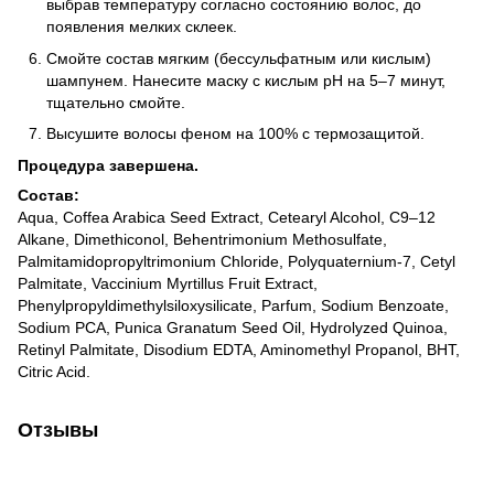
выбрав температуру согласно состоянию волос, до
появления мелких склеек.
Смойте состав мягким (бессульфатным или кислым)
шампунем. Нанесите маску с кислым pH на 5–7 минут,
тщательно смойте.
Высушите волосы феном на 100% с термозащитой.
Процедура завершена.
Состав:
Aqua, Coffea Arabica Seed Extract, Cetearyl Alcohol, C9–12
Alkane, Dimethiconol, Behentrimonium Methosulfate,
Palmitamidopropyltrimonium Chloride, Polyquaternium-7, Cetyl
Palmitate, Vaccinium Myrtillus Fruit Extract,
Phenylpropyldimethylsiloxysilicate, Parfum, Sodium Benzoate,
Sodium PCA, Punica Granatum Seed Oil, Hydrolyzed Quinoa,
Retinyl Palmitate, Disodium EDTA, Aminomethyl Propanol, BHT,
Citric Acid.
Отзывы