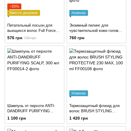
−20%
Вместе дешевле
Новинка
Питательный лосьон для
Энзимный пилинг для
вьющихся волос Full Force
чувствительной кожи головы
DEEP NUTRITION CURLY
TRICHOLOGY SCALP
576 грн
760 грн
720 грн
HAIR, 150 ml
ENZYME SCALER HOME, 100
ml
Новинка
Шампунь от перхоти ANTI-
Термозащитный флюид для
DANDRUFF PURIFYING
волос BRUSH STYLING
SCALP, 300 мл
PROTECTIVE 230 MAX, 100
1 100 грн
1 420 грн
ml