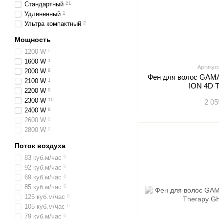
Стандартный
21
Удлиненный
1
Ультра компактный
2
Мощность
1200 W
0
1600 W
1
Артикул
2000 W
9
Фен для волос GA
2100 W
1
ION 4D
2200 W
9
2300 W
10
2 05
2400 W
8
2600 W
0
2800 W
0
Поток воздуха
83 куб.м/час
0
92 куб.м/час
0
69 куб.м/час
0
85 куб.м/час
0
125 куб.м/час
0
105 куб.м/час
0
79 куб.м/час
0