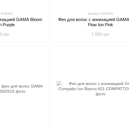
: GH2422
Артикул: GH2421
низацией GAMA Bloom
Фен для волос с ионизацией GAMA
n Purple
Flow Ion Pink
3 грн
1 583 грн