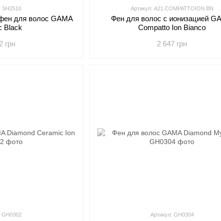
: SH2510
Артикул: A21.COMPATTOION.BN
фен для волос GAMA
Фен для волос с ионизацией 
c Black
Compatto Ion Bianco
2 грн
2 647 грн
: GH0302
Артикул: GH0304