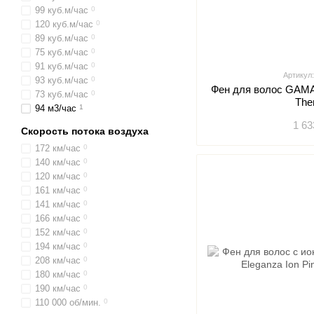
99 куб.м/час
0
120 куб.м/час
0
89 куб.м/час
0
75 куб.м/час
0
91 куб.м/час
0
Артикул
93 куб.м/час
0
Фен для волос GAMA Scirocco Halogen
73 куб.м/час
0
The
94 м3/час
1
1 63
Скорость потока воздуха
172 км/час
0
140 км/час
0
120 км/час
0
161 км/час
0
141 км/час
0
166 км/час
0
152 км/час
0
194 км/час
0
208 км/час
0
180 км/час
0
190 км/час
0
110 000 об/мин.
0