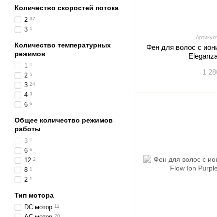
Количество скоростей потока
2
37
3
1
Артикул
Количество температурных
Фен для волос с ио
режимов
Eleganza
1
0
1 28
2
5
3
24
4
3
6
6
Общее количество режимов
работы
3
0
6
6
12
2
8
1
2
1
Тип мотора
DC мотор
11
АС мотор
20