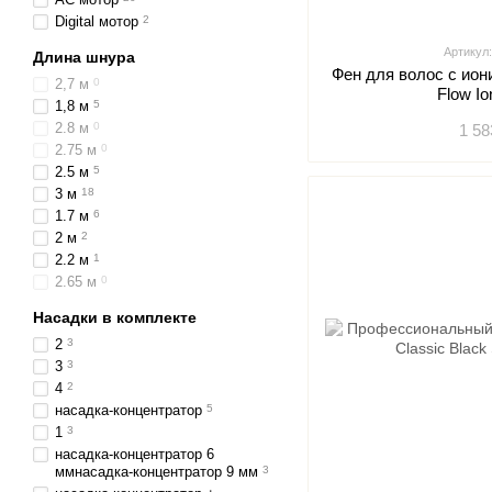
Digital мотор
2
Артикул
Длина шнура
Фен для волос с ио
2,7 м
0
Flow Io
1,8 м
5
2.8 м
0
1 58
2.75 м
0
2.5 м
5
3 м
18
1.7 м
6
2 м
2
2.2 м
1
2.65 м
0
Насадки в комплекте
2
3
3
3
4
2
насадка-концентратор
5
1
3
насадка-концентратор 6
ммнасадка-концентратор 9 мм
3