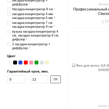
насадка-концентратор +
диффузор
7
Артикул
Профессиональный 
Насадка-концентратор 9 см
1
Classi
насадка-концентратор 4 мм
насадка-концентратор 6 мм
3
1 77
насадка-концентратор 7 см
насадка-концентратор 9 см
2
вузька насадка-концентратор 4
см, насадка концентратор 8 см,
дифузор
2
2 насадки-концентратор +
диффузор
2
Цвет
Гарантийный срок, мес.
От Гарантийный срок, мес.
До Гарантийный срок, мес.
OK
Артикул