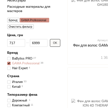
Аксессуары
Расходные материалы для
мастеров
Бренд:
GAMA Professional
Очистить фильтр
Цена, грн
Артикул
От Цена, грн
До Цена, грн
OK
Фен для волос GAMA
Бренд
1 36
BaByliss PRO
27
GAMA Professional
38
Hair Expert
4
Страна
Италия
33
Китай
3
Типоразмер фена
Дорожный
1
Компактный
11