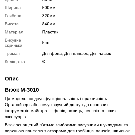
Ширина
500мм
Глибина
320мм
Висота
840мм
Матеріал
Пластик
Висувна
5шт
скринька
Тримач
Для фена, Для пляшок, Для чашок
Коліщатка
Є
Опис
Візок
M-3010
Ця модель поєднує функціональність і практичність.
Органайзер забезпечує зручний доступ до основних
інструментів майстра — фенів, ножиць, пензлів та інших
аксесуарів.
Візок оснащений п’ятьма глибокими висувними шухлядами та
верхньою панеллю з отворами для гребінців, пензлів, шпильок