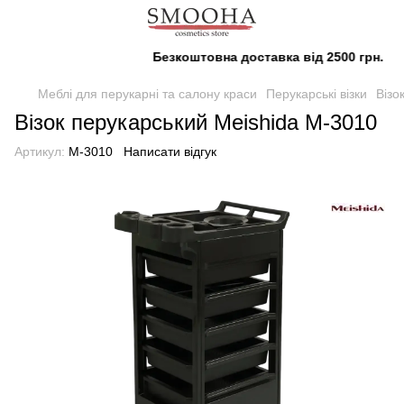
Безкоштовна доставка від 2500 грн.
Меблі для перукарні та салону краси
Перукарські візки
Візо
Візок перукарський Meishida M-3010
Артикул:
M-3010
Написати відгук