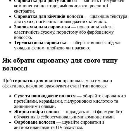
Сироватка для росту волосся
— містить стимулюючі
компоненти: пептиди, амінокислоти, рослинні
екстракти.
Сироватка для кінчиків волосся
— щільніша текстура
для сухих, посічених і пошкоджених кінчиків.
Зволожувальна сироватка
— повертає м’якість і
еластичність сухому, пористому або фарбованому
волоссю.
Термозахисна сироватка
— оберігає волосся під час
укладки феном, плойкою чи праскою.
Як обрати сироватку для свого типу
волосся
Щоб
сироватка для волосся
працювала максимально
ефективно, важливо враховувати стан і тип волосся:
Сухе та пошкоджене волосся
— обирайте сироватки з
протеїнами, керамідами, гіалуроновою кислотою та
живильними оліями.
Жирна шкіра голови
— підходять легкі формули без
обтяження із себорегулювальними компонентами.
Фарбоване волосся
— шукайте сироватки з
антиоксидантами та UV-захистом.