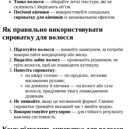
Тонке волосся
— обирайте легкі текстури, які не
склеюють і зберігають об’єм.
Посічені кінчики
— використовуйте спеціальну
сироватку для кінчиків
із запаювальним ефектом.
Як правильно використовувати
сироватку для волосся
Підготуйте волосся
— вимийте шампунем, за потреби
використайте кондиціонер або маску.
Видаліть зайву вологу
— промокніть рушником, не
тріть волосся, щоб не пошкодити кутикулу.
Нанесіть сироватку
:
на шкіру голови — по проділах, легкими
масажними рухами;
на довжину й кінчики — на вологе або сухе
волосся, приділяючи увагу пошкодженим
ділянкам.
Не змивайте
, якщо це несмивний формат. Смивні
сироватки тримайте вказаний час і змийте водою.
Використовуйте регулярно
— для стійкого результату
важлива системність.
Кому підходить сироватка для волосся