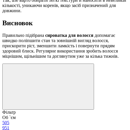
Так, але варто обирати легкі текстури й наносити в невеликій
кількості, уникаючи коренів, якщо засіб призначений для
довжини.
Висновок
Правильно підібрана
сироватка для волосся
допомагає
швидко поліпшити стан та зовнішній вигляд волосся,
прискорити ріст, зменшити ламкість і повернути прядям
здоровий блиск. Регулярне використання зробить волосся
міцнішим, щільнішим та доглянутим уже за кілька тижнів.
Фільтр
Об `єм
50
5
95
1