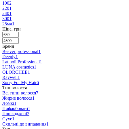
100
2
220
1
240
1
300
1
25мл
1
Ціна, грн
Бренд
Beaver professional
1
Deeply
1
Latinoil Professional
1
LUNA cosmetics
1
OLOŔCHEE
1
Raywell
1
Sorry For My Hair
6
Тип волосся
Всі типи волосся
7
Жирне волосся
1
Ломкі
1
Пофарбовані
1
Пошкоджені
2
Сухе
1
Схильні до випадання
1