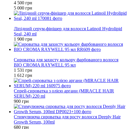
4 500 грн
5 000 грн
Новинка
Ліпідний серум-фінішер для волосся Latinoil Hydrolipid
Seal, 240 ml
1 900 грн
−5%
Сироватка для захисту кольору фарбованого волосся
BIO CROMA RAYWELL 95 мл
1 531 грн
1 612 грн
Спрей-сироватка з олією аргани (MIRACLE HAIR
SERUM) 220 ml
900 грн
Стимулююча сироватка для росту волосся Deeply Hair
Growth Serum, 100ml
680 грн