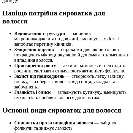
догляду.
Навіщо потрібна сироватка для
волосся
Відновлення структури
— заповнює
мікропошкодження по довжині, зменшує ламкість і
запобігає перетину кінчиків.
Зміцнення коренів
— сироватки для шкіри голови
покращують мікроциркуляцію й допомагають зменшити
випадіння волосся.
Прискорення росту
— активні комплекси, пептиди та
рослинні екстракти стимулюють активність фолікулів.
Захист від пошкоджень
— створюють легку захисну
плівку, яка оберігає волосся від сонця, укладки та
забруднень.
Гладкість і блиск
— згладжують кутикулу, зменшують
пухнастість і роблять волосся доглянутим.
Основні види сироваток для волосся
Сироватка проти випадіння волосся
— зміцнює
фолікули та знижує ламкість.