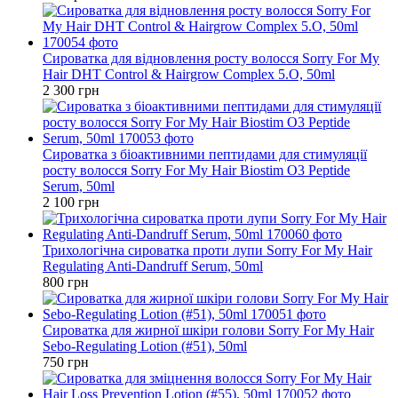
Сироватка для відновлення росту волосся Sorry For My
Hair DHT Control & Hairgrow Complex 5.О, 50ml
2 300 грн
Сироватка з біоактивними пептидами для стимуляції
росту волосся Sorry For My Hair Biostim O3 Peptide
Serum, 50ml
2 100 грн
Трихологічна сироватка проти лупи Sorry For My Hair
Regulating Anti-Dandruff Serum, 50ml
800 грн
Сироватка для жирної шкіри голови Sorry For My Hair
Sebo-Regulating Lotion (#51), 50ml
750 грн