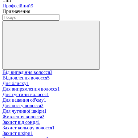
Тип
Професійний
9
Призначення
Від випадіння волосся
3
Відновлення волосся
5
Для блиску
1
Для випрямлення волосся
1
Для густини волосся
1
Для надання об'єму
1
Для росту волосся
2
Для чутливої шкіри
1
Живлення волосся
2
Захист від сонця
1
Захист кольору волосся
1
Захист шкіри
1