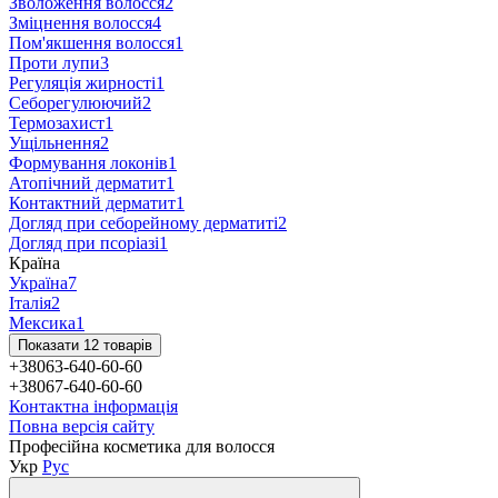
Зволоження волосся
2
Зміцнення волосся
4
Пом'якшення волосся
1
Проти лупи
3
Регуляція жирності
1
Себорегулюючий
2
Термозахист
1
Ущільнення
2
Формування локонів
1
Атопічний дерматит
1
Контактний дерматит
1
Догляд при себорейному дерматиті
2
Догляд при псоріазі
1
Країна
Україна
7
Італія
2
Мексика
1
Показати 12 товарів
+38063-640-60-60
+38067-640-60-60
Контактна інформація
Повна версія сайту
Професійна косметика для волосся
Укр
Рус