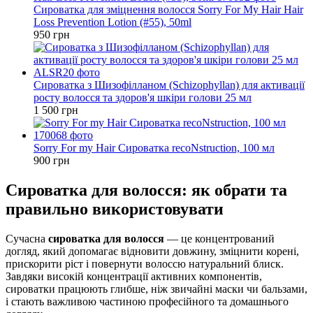
Сироватка для зміцнення волосся Sorry For My Hair Hair
Loss Prevention Lotion (#55), 50ml
950 грн
Сироватка з Шизофілланом (Schizophyllan) для активації
росту волосся та здоров'я шкіри голови 25 мл
1 500 грн
Sorry For my Hair Сироватка recoNstruction, 100 мл
900 грн
Сироватка для волосся: як обрати та
правильно використовувати
Сучасна
сироватка для волосся
— це концентрований
догляд, який допомагає відновити довжину, зміцнити корені,
прискорити ріст і повернути волоссю натуральний блиск.
Завдяки високій концентрації активних компонентів,
сироватки працюють глибше, ніж звичайні маски чи бальзами,
і стають важливою частиною професійного та домашнього