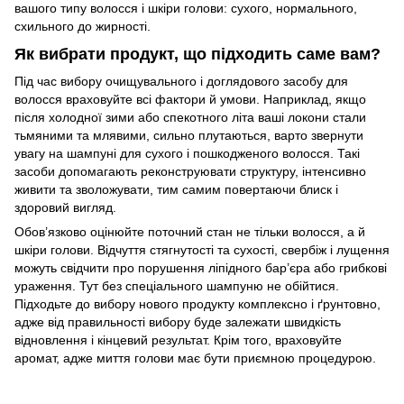
вашого типу волосся і шкіри голови: сухого, нормального,
схильного до жирності.
Як вибрати продукт, що підходить саме вам?
Під час вибору очищувального і доглядового засобу для
волосся враховуйте всі фактори й умови. Наприклад, якщо
після холодної зими або спекотного літа ваші локони стали
тьмяними та млявими, сильно плутаються, варто звернути
увагу на шампуні для сухого і пошкодженого волосся. Такі
засоби допомагають реконструювати структуру, інтенсивно
живити та зволожувати, тим самим повертаючи блиск і
здоровий вигляд.
Обов’язково оцінюйте поточний стан не тільки волосся, а й
шкіри голови. Відчуття стягнутості та сухості, свербіж і лущення
можуть свідчити про порушення ліпідного бар’єра або грибкові
ураження. Тут без спеціального шампуню не обійтися.
Підходьте до вибору нового продукту комплексно і ґрунтовно,
адже від правильності вибору буде залежати швидкість
відновлення і кінцевий результат. Крім того, враховуйте
аромат, адже миття голови має бути приємною процедурою.