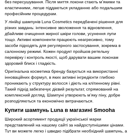
без пересушування. Після миття локони стають м’якими та
еластичними, легше піддаються укладанню або подальшим
професійним процедурам.
У лінійці шампунів Luna Cosmetics передбачені рішення для
різних завдань: інтенсивне зволоження та відновлення,
дбайливе очищення жирної шкіри голови, усунення лупи
тощо. Активні компоненти працюють неагресивно, тому
засоби підходять для регулярного застосування, зокрема в
салонному режимі. Кожен продукт пройшов ретельну
перевірку і контроль якості, щоб дарувати вашим локонам
здоровий блиск і гладкість.
Оригінальна косметика бренду базується на використанні
інноваційних формул, в яких активні інгредієнти глибоко
проникають у структуру волосся і діють на клітинному рівні.
Такий підхід забезпечує дієвий результат, спрямований на
комплексний догляд. Шампуні утворюють м’яку піну, добре
розподіляються та економічно витрачаються.
Купити шампунь Luna в магазині Smooha
Широкий асортимент продукції української марки
представлений на нашому сайті за найдоступнішими цінами.
Тут ви можете легко і швидко підібрати необхідний шампунь, а