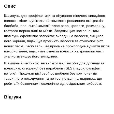
Опис
Шампунь для профілактики та лікування жіночого випадіння
волосся містить унікальний комплекс рослинних екстрактів:
баобаба, японської камелії, алое вера, кропиви, розмарину,
гострого перцю чилі та м’яти. Завдяки цим компонентам
шампунь ефективно запобігає випадінню волосся, зміцнює
його коріння, підвищує пружність волосся та стимулює ріст
нових пасм. Засіб залишає приємне прохолодне відчуття після
використання, підтримує свіжість волосся на тривалий час і
значно зменшує його випадіння.
Шампунь є частиною веганської лінії засобів для догляду за
волоссям, створеної без парабенів і SLS (лаурилсульфат
натрію). Продукти цієї серії розроблені без компонентів
тваринного походження та не тестуються на тваринах, що
робить їх безпечним і екологічно відповідальним вибором.
Відгуки