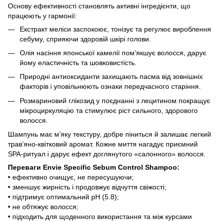
Основу ефективності становлять активні інгредієнти, що
працюють у гармонії:
Екстракт меліси заспокоює, тонізує та регулює вироблення
себуму, сприяючи здоровій шкірі голови.
Олія насіння японської камелії пом’якшує волосся, дарує
йому еластичність та шовковистість.
Природні антиоксиданти захищають пасма від зовнішніх
факторів і уповільнюють ознаки передчасного старіння.
Розмариновий глікозид у поєднанні з лецитином покращує
мікроциркуляцію та стимулює ріст сильного, здорового
волосся.
Шампунь має м’яку текстуру, добре піниться й залишає легкий
трав’яно-квітковий аромат. Кожне миття нагадує приємний
SPA-ритуал і дарує ефект доглянутого «салонного» волосся.
Переваги Envie Specific Sebum Control Shampoo:
• ефективно очищує, не пересушуючи;
• зменшує жирність і продовжує відчуття свіжості;
• підтримує оптимальний pH (5.8);
• не обтяжує волосся;
• підходить для щоденного використання та між курсами