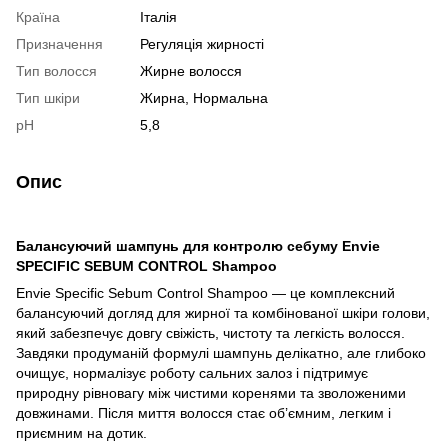
Країна
Італія
Призначення
Регуляція жирності
Тип волосся
Жирне волосся
Тип шкіри
Жирна, Нормальна
pH
5,8
Опис
Балансуючий шампунь для контролю себуму Envie
SPECIFIC SEBUM CONTROL Shampoo
Envie Specific Sebum Control Shampoo — це комплексний
балансуючий догляд для жирної та комбінованої шкіри голови,
який забезпечує довгу свіжість, чистоту та легкість волосся.
Завдяки продуманій формулі шампунь делікатно, але глибоко
очищує, нормалізує роботу сальних залоз і підтримує
природну рівновагу між чистими коренями та зволоженими
довжинами. Після миття волосся стає об’ємним, легким і
приємним на дотик.