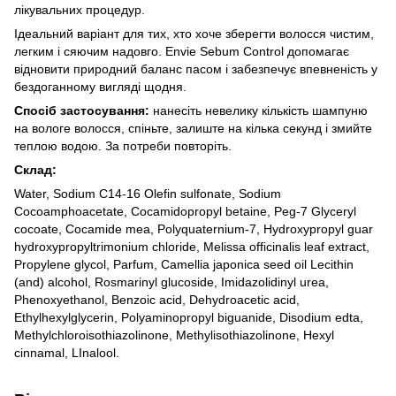
лікувальних процедур.
Ідеальний варіант для тих, хто хоче зберегти волосся чистим,
легким і сяючим надовго. Envie Sebum Control допомагає
відновити природний баланс пасом і забезпечує впевненість у
бездоганному вигляді щодня.
Спосіб застосування:
нанесіть невелику кількість шампуню
на вологе волосся, спіньте, залиште на кілька секунд і змийте
теплою водою. За потреби повторіть.
Склад:
Water, Sodium C14-16 Olefin sulfonate, Sodium
Cocoamphoacetate, Cocamidopropyl betaine, Peg-7 Glyceryl
cocoate, Cocamide mea, Polyquaternium-7, Hydroxypropyl guar
hydroxypropyltrimonium chloride, Melissa officinalis leaf extract,
Propylene glycol, Parfum, Camellia japonica seed oil Lecithin
(and) alcohol, Rosmarinyl glucoside, Imidazolidinyl urea,
Phenoxyethanol, Benzoic acid, Dehydroacetic acid,
Ethylhexylglycerin, Polyaminopropyl biguanide, Disodium edta,
Methylchloroisothiazolinone, Methylisothiazolinone, Hexyl
cinnamal, LInalool.