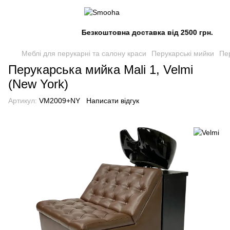
Безкоштовна доставка від 2500 грн.
Меблі для перукарні та салону краси
Перукарські мийки
Пер
Перукарська мийка Mali 1, Velmi
(New York)
Артикул:
VM2009+NY
Написати відгук