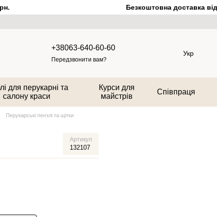
н.
Безкоштовна доставка від 2
+38063-640-60-60
Укр
Передзвонити вам?
лі для перукарні та
Курси для
Співпраця
салону краси
майстрів
Перукарські пензлі та щітки
Артикул
132107