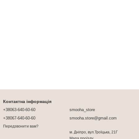
Контактна інформація
+38063-640-60-60
smooha_store
+38067-640-60-60
smooha.store@gmail.com
Передзвонити вам?
м. Дніпро, вул.Троїцька, 21Г
Мапа проїзду