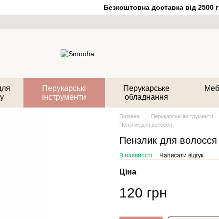
Безкоштовна доставка від 2500 гр
для
Перукарські
Перукарське
Меб
у
інструменти
обладнання
Головна
Перукарські інструменти
Пензлик для волосся
Пензлик для волосся
В наявності
Написати відгук
Ціна
120 грн