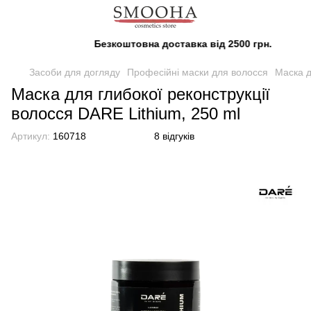
Безкоштовна доставка від 2500 грн.
Засоби для догляду
Професійні маски для волосся
Маска д
Маска для глибокої реконструкції
волосся DARE Lithium, 250 ml
Артикул:
160718
8 відгуків