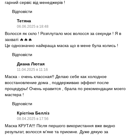
гарний сервіс від менеджерів !
Відповісти
Тетяна
06.06.2025 в 18:48
Волосся як скло ! Розплутало моє волосся за секунди ! Я в
захваті 🔥🔥🔥
Це однозначно найкраща маска що в мене була колись !
Відповісти
Диана Лютая
11.04.2025 в 11:16
Маска - очень классная!! Делаю себе как холодное
восстановление дома , поддерживаю эффект после
процедуры! Очень нравится , брала по рекомендации моего
мастера !
Відповісти
Крістіна Белліз
08.04.2025 в 17:56
Маска КРУТА!!! Після першого використання вже видно
результат, волосся м'яке та приємне. Дуже дякую за