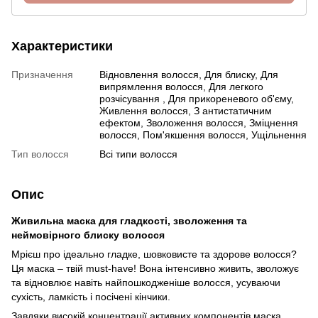
Характеристики
Призначення
Відновлення волосся, Для блиску, Для
випрямлення волосся, Для легкого
розчісування , Для прикореневого об'єму,
Живлення волосся, З антистатичним
ефектом, Зволоження волосся, Зміцнення
волосся, Пом'якшення волосся, Ущільнення
Тип волосся
Всі типи волосся
Опис
Живильна маска для гладкості, зволоження та
неймовірного блиску волосся
Мрієш про ідеально гладке, шовковисте та здорове волосся?
Ця маска – твій must-have! Вона інтенсивно живить, зволожує
та відновлює навіть найпошкодженіше волосся, усуваючи
сухість, ламкість і посічені кінчики.
Завдяки високій концентрації активних компонентів маска