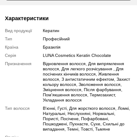
Характеристики
Вид продукції
Кератин
Тип
Професійний
Країна
Бразилія
Серія
LUNA Cosmetics Keratin Chocolate
Призначення
Відновлення волосся, Для випрямлення
волосся, Для легкого розчісування , Для
посічених кінчиків волосся, Живлення
волосся, З антистатичним ефектом, Захист
кольору волосся, Зволоження волосся,
Зміцнення волосся, Після фарбування,
Пом'якшення волосся, Термозахист,
Укладання волосся
Тип волосся
В'юнкі, Густі, Для жорсткого волосся, Ломкі,
Натуральні, Неслухняні, Нормальні,
Пористі, Посічене, Пофарбовані,
Пошкоджені, Пухнасте, Сухе, Схильні до
випадання, Темні, Товсті, Тьмяне