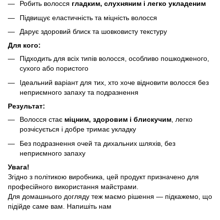
Робить волосся
гладким, слухняним і легко укладеним
Підвищує еластичність та міцність волосся
Дарує здоровий блиск та шовковисту текстуру
Для кого:
Підходить для всіх типів волосся, особливо пошкодженого,
сухого або пористого
Ідеальний варіант для тих, хто хоче відновити волосся без
неприємного запаху та подразнення
Результат:
Волосся стає
міцним, здоровим і блискучим
, легко
розчісується і добре тримає укладку
Без подразнення очей та дихальних шляхів, без
неприємного запаху
Увага!
Згідно з політикою виробника, цей продукт призначено для
професійного використання майстрами.
Для домашнього догляду теж маємо рішення — підкажемо, що
підійде саме вам. Напишіть нам