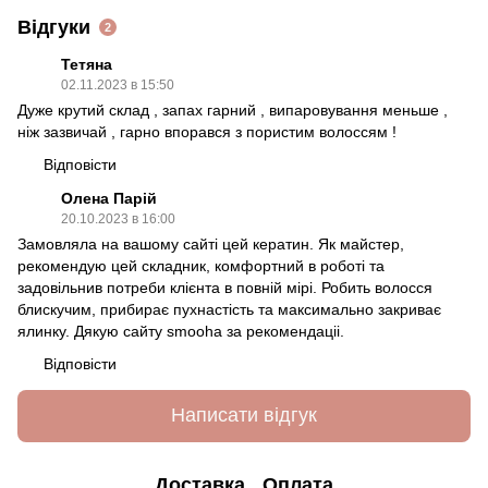
Відгуки
2
Тетяна
02.11.2023 в 15:50
Дуже крутий склад , запах гарний , випаровування меньше ,
ніж зазвичай , гарно впорався з пористим волоссям !
Відповісти
Олена Парій
20.10.2023 в 16:00
Замовляла на вашому сайті цей кератин. Як майстер,
рекомендую цей складник, комфортний в роботі та
задовільнив потреби клієнта в повній мірі. Робить волосся
блискучим, прибирає пухнастість та максимально закриває
ялинку. Дякую сайту smooha за рекомендаціі.
Відповісти
Написати відгук
Доставка
Оплата