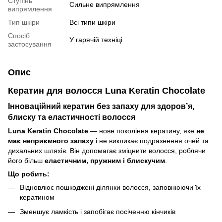
Ступінь
Сильне випрямлення
випрямлення
Тип шкіри
Всі типи шкіри
Спосіб
У гарячій техніці
застосування
Опис
Кератин для волосся Luna Keratin Chocolate
Інноваційний кератин без запаху для здоров’я,
блиску та еластичності волосся
Luna Keratin Chocolate
— нове покоління кератину, яке
не
має неприємного запаху
і не викликає подразнення очей та
дихальних шляхів. Він допомагає зміцнити волосся, роблячи
його більш
еластичним, пружним і блискучим
.
Що робить:
Відновлює пошкоджені ділянки волосся, заповнюючи їх
кератином
Зменшує ламкість і запобігає посіченню кінчиків