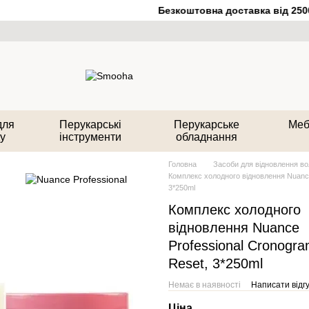
Безкоштовна доставка від 2500 
для
Перукарські
Перукарське
Меб
у
інструменти
обладнання
Головна
Засоби для відновлення в
Комплекс холодного відновлення Nuance
3*250ml
Комплекс холодного
відновлення Nuance
Professional Cronogr
Reset, 3*250ml
Немає в наявності
Написати відгу
Ціна