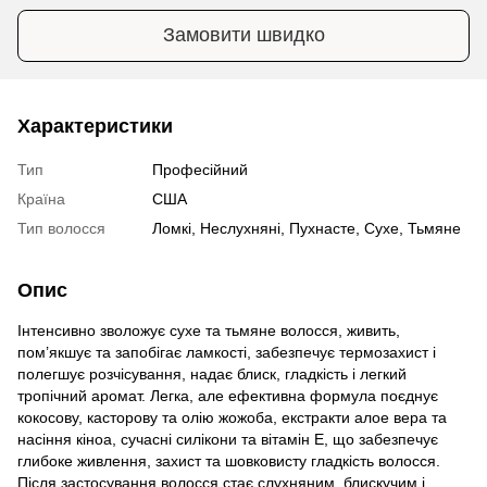
Замовити швидко
Характеристики
Тип
Професійний
Країна
США
Тип волосся
Ломкі, Неслухняні, Пухнасте, Сухе, Тьмяне
Опис
Інтенсивно зволожує сухе та тьмяне волосся, живить,
пом’якшує та запобігає ламкості, забезпечує термозахист і
полегшує розчісування, надає блиск, гладкість і легкий
тропічний аромат. Легка, але ефективна формула поєднує
кокосову, касторову та олію жожоба, екстракти алое вера та
насіння кіноа, сучасні силікони та вітамін Е, що забезпечує
глибоке живлення, захист та шовковисту гладкість волосся.
Після застосування волосся стає слухняним, блискучим і