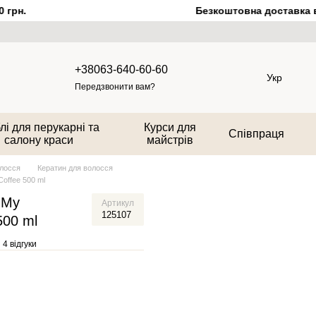
грн.
Безкоштовна доставка від
+38063-640-60-60
Укр
Передзвонити вам?
лі для перукарні та
Курси для
Співпраця
салону краси
майстрів
олосся
Кератин для волосся
offee 500 ml
 My
Артикул
125107
500 ml
4 відгуки