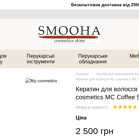
Безкоштовна доставка від 2500 
для
Перукарські
Перукарське
Меб
у
інструменти
обладнання
Головна
Засоби для відновлення в
Кератин для волосся My cosmetics MC C
Кератин для волосся
cosmetics MC Coffee 
Немає в наявності
Ціна
2 500 грн