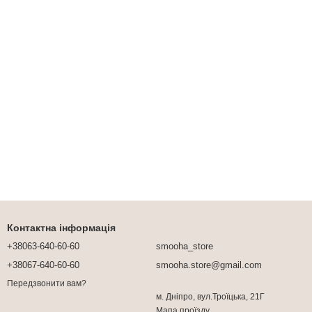
Контактна інформація
+38063-640-60-60
smooha_store
+38067-640-60-60
smooha.store@gmail.com
Передзвонити вам?
м. Дніпро, вул.Троїцька, 21Г
Мапа проїзду