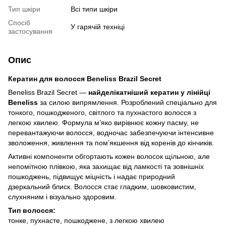
Тип шкіри
Всі типи шкіри
Спосіб
У гарячій техніці
застосування
Опис
Кератин для волосся Beneliss Brazil Secret
Beneliss Brazil Secret —
найделікатніший кератин у лінійці
Beneliss
за силою випрямлення. Розроблений спеціально для
тонкого, пошкодженого, світлого та пухнастого волосся з
легкою хвилею. Формула м’яко вирівнює кожну пасму, не
перевантажуючи волосся, водночас забезпечуючи інтенсивне
зволоження, живлення та пом’якшення від коренів до кінчиків.
Активні компоненти обгортають кожен волосок щільною, але
непомітною плівкою, яка захищає від ламкості та зовнішніх
пошкоджень, підвищує міцність і надає природний
дзеркальний блиск. Волосся стає гладким, шовковистим,
слухняним і візуально здоровим.
Тип волосся:
тонке, пухнасте, пошкоджене, з легкою хвилею