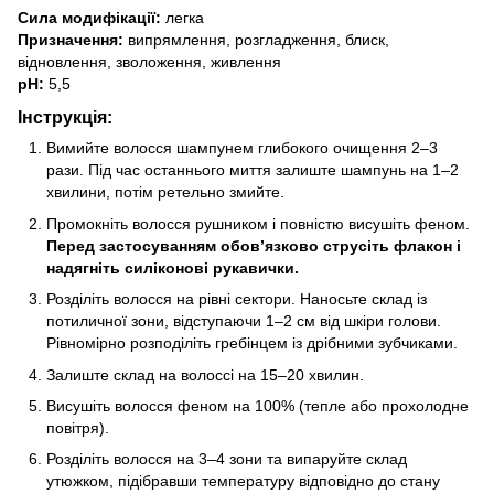
Сила модифікації:
легка
Призначення:
випрямлення, розгладження, блиск,
відновлення, зволоження, живлення
pH:
5,5
Інструкція:
Вимийте волосся шампунем глибокого очищення 2–3
рази. Під час останнього миття залиште шампунь на 1–2
хвилини, потім ретельно змийте.
Промокніть волосся рушником і повністю висушіть феном.
Перед застосуванням обов’язково струсіть флакон і
надягніть силіконові рукавички.
Розділіть волосся на рівні сектори. Наносьте склад із
потиличної зони, відступаючи 1–2 см від шкіри голови.
Рівномірно розподіліть гребінцем із дрібними зубчиками.
Залиште склад на волоссі на 15–20 хвилин.
Висушіть волосся феном на 100% (тепле або прохолодне
повітря).
Розділіть волосся на 3–4 зони та випаруйте склад
утюжком, підібравши температуру відповідно до стану