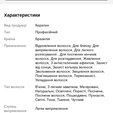
Характеристики
Вид продукції
Кератин
Тип
Професійний
Країна
Бразилія
Призначення
Відновлення волосся, Для блиску, Для
випрямлення волосся, Для легкого
розчісування , Для посічених кінчиків
волосся, Для розгладження, Живлення
волосся, З антистатичним ефектом, Захист
від сонця, Захист кольору волосся,
Зволоження волосся, Зміцнення волосся,
Пом'якшення волосся, Термозахист,
Укладання волосся
Тип волосся
В'юнкі, З легким завитком, Меліровані,
Натуральні, Освітлені, Пористі, Посічене,
Посічене волосся, Пошкоджені, Пухнасте,
Світлі, Тонкі, Тьмяне, Чутливі
Ступінь
Легке випрямлення
випрямлення