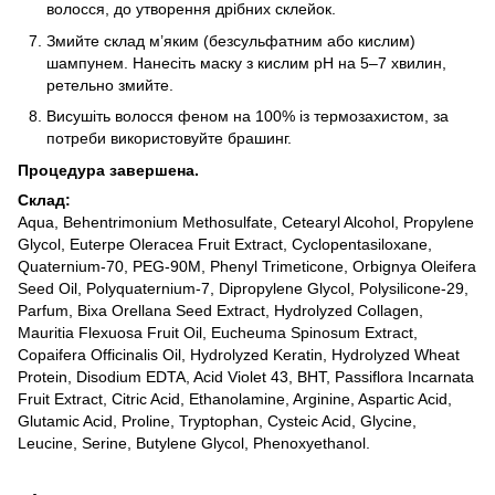
волосся, до утворення дрібних склейок.
Змийте склад м’яким (безсульфатним або кислим)
шампунем. Нанесіть маску з кислим pH на 5–7 хвилин,
ретельно змийте.
Висушіть волосся феном на 100% із термозахистом, за
потреби використовуйте брашинг.
Процедура завершена.
Склад:
Aqua, Behentrimonium Methosulfate, Cetearyl Alcohol, Propylene
Glycol, Euterpe Oleracea Fruit Extract, Cyclopentasiloxane,
Quaternium-70, PEG-90M, Phenyl Trimeticone, Orbignya Oleifera
Seed Oil, Polyquaternium-7, Dipropylene Glycol, Polysilicone-29,
Parfum, Bixa Orellana Seed Extract, Hydrolyzed Collagen,
Mauritia Flexuosa Fruit Oil, Eucheuma Spinosum Extract,
Copaifera Officinalis Oil, Hydrolyzed Keratin, Hydrolyzed Wheat
Protein, Disodium EDTA, Acid Violet 43, BHT, Passiflora Incarnata
Fruit Extract, Citric Acid, Ethanolamine, Arginine, Aspartic Acid,
Glutamic Acid, Proline, Tryptophan, Cysteic Acid, Glycine,
Leucine, Serine, Butylene Glycol, Phenoxyethanol.