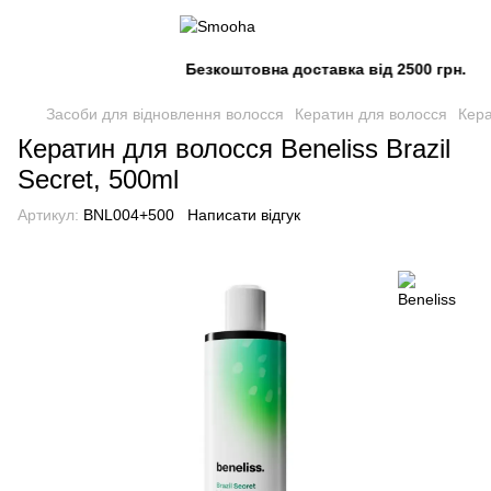
Безкоштовна доставка від 2500 грн.
Засоби для відновлення волосся
Кератин для волосся
Кера
Кератин для волосся Beneliss Brazil
Secret, 500ml
Артикул:
BNL004+500
Написати відгук