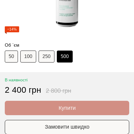
−14%
Об `єм
50
100
250
500
В наявності
2 400 грн
2 800 грн
Купити
Замовити швидко