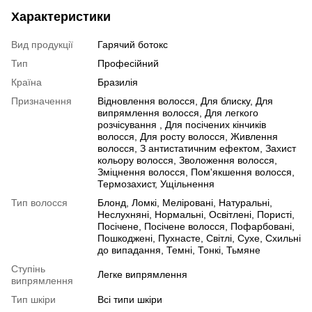
Характеристики
Вид продукції
Гарячий ботокс
Тип
Професійний
Країна
Бразилія
Призначення
Відновлення волосся, Для блиску, Для
випрямлення волосся, Для легкого
розчісування , Для посічених кінчиків
волосся, Для росту волосся, Живлення
волосся, З антистатичним ефектом, Захист
кольору волосся, Зволоження волосся,
Зміцнення волосся, Пом'якшення волосся,
Термозахист, Ущільнення
Тип волосся
Блонд, Ломкі, Меліровані, Натуральні,
Неслухняні, Нормальні, Освітлені, Пористі,
Посічене, Посічене волосся, Пофарбовані,
Пошкоджені, Пухнасте, Світлі, Сухе, Схильні
до випадання, Темні, Тонкі, Тьмяне
Ступінь
Легке випрямлення
випрямлення
Тип шкіри
Всі типи шкіри