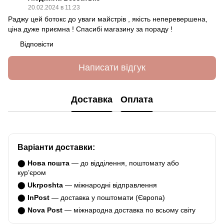
20.02.2024 в 11:23
Раджу цей ботокс до уваги майстрів , якість неперевершена,
ціна дуже приємна ! Спасибі магазину за пораду !
Відповісти
Написати відгук
Доставка
Оплата
Варіанти доставки:
⬤
Нова пошта
— до відділення, поштомату або
курʼєром
⬤
Ukrposhta
— міжнародні відправлення
⬤
InPost
— доставка у поштомати (Європа)
⬤
Nova Post
— міжнародна доставка по всьому світу