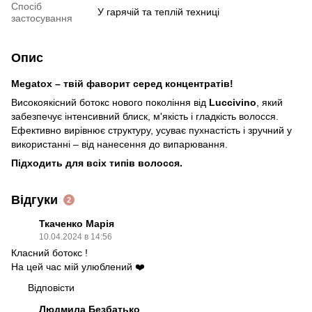
Спосіб
У гарячій та теплій техниці
застосування
Опис
Megatox – твій фаворит серед концентратів!
Високоякісний ботокс нового покоління від
Luccivino
, який
забезпечує інтенсивний блиск, м'якість і гладкість волосся.
Ефективно вирівнює структуру, усуває пухнастість і зручний у
використанні – від нанесення до випарювання.
Підходить для всіх типів волосся.
Відгуки
2
Ткаченко Марія
10.04.2024 в 14:56
Класний ботокс !
На цей час мій улюблений ❤️
Відповісти
Людмила Безбатько