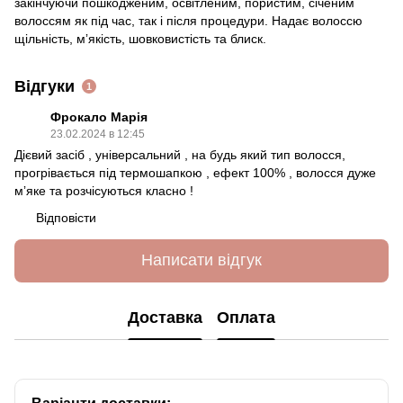
закінчуючи пошкодженим, освітленим, пористим, січеним
волоссям як під час, так і після процедури. Надає волоссю
щільність, мʼякість, шовковистість та блиск.
Відгуки
1
Фрокало Марія
23.02.2024 в 12:45
Дієвий засіб , універсальний , на будь який тип волосся,
прогрівається під термошапкою , ефект 100% , волосся дуже
мʼяке та розчісуються класно !
Відповісти
Написати відгук
Доставка
Оплата