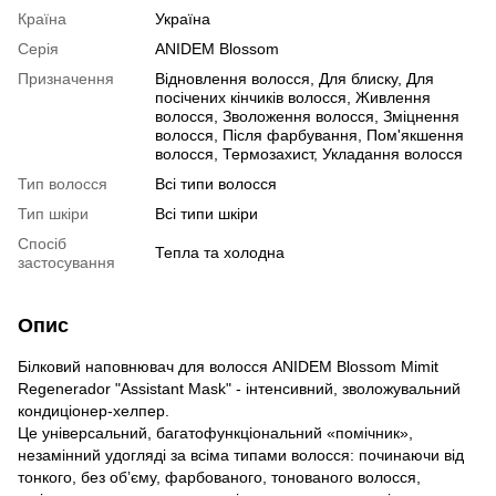
Країна
Україна
Серія
ANIDEM Blossom
Призначення
Відновлення волосся, Для блиску, Для
посічених кінчиків волосся, Живлення
волосся, Зволоження волосся, Зміцнення
волосся, Після фарбування, Пом'якшення
волосся, Термозахист, Укладання волосся
Тип волосся
Всі типи волосся
Тип шкіри
Всі типи шкіри
Спосіб
Тепла та холодна
застосування
Опис
Білковий наповнювач для волосся ANIDEM Blossom Mimit
Regenerador "Assistant Mask" - інтенсивний, зволожувальний
кондиціонер-хелпер.
Це універсальний, багатофункціональний «помічник»,
незамінний удогляді за всіма типами волосся: починаючи від
тонкого, без обʼєму, фарбованого, тонованого волосся,