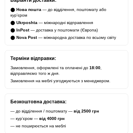
Варіанти доставки:
⬤
Нова пошта
— до відділення, поштомату або
курʼєром
⬤
Ukrposhta
— міжнародні відправлення
⬤
InPost
— доставка у поштомати (Європа)
⬤
Nova Post
— міжнародна доставка по всьому світу
Терміни відправки:
Замовлення, оформлені та оплачені до
18:00
,
відправляємо того ж дня.
Замовлення на меблі узгоджуються з менеджером.
Безкоштовна доставка:
— до відділення / поштомату —
від 2500 грн
— курʼєром —
від 4000 грн
— не поширюється на меблі