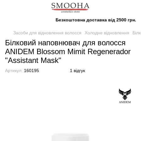
Безкоштовна доставка від 2500 грн.
Засоби для відновлення волосся
Холодне відновлення
Біл
Білковий наповнювач для волосся
ANIDEM Blossom Mimit Regenerador
"Assistant Mask"
Артикул:
160195
1 відгук