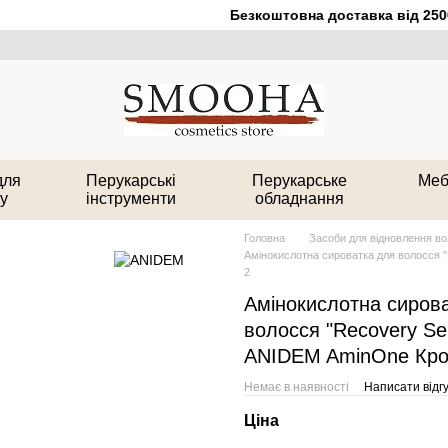
Безкоштовна доставка від 2500 
для
Перукарські
Перукарське
Меб
у
інструменти
обладнання
Головна
Засоби для відновлення в
Амінокислотна сироватка для волосся 
2
Амінокислотна сиров
волосся "Recovery S
ANIDEM AminOne Кро
Немає в наявності
Написати відгу
Ціна