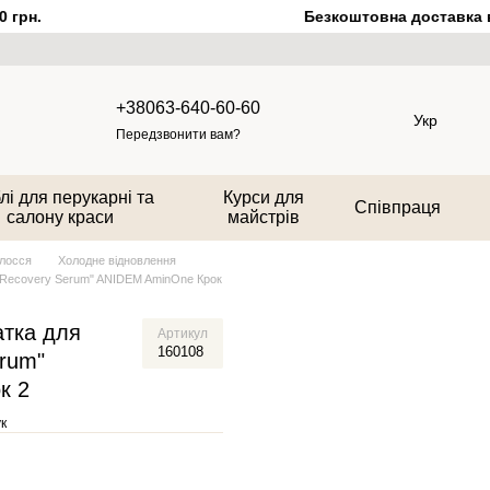
грн.
Безкоштовна доставка від
+38063-640-60-60
Укр
Передзвонити вам?
лі для перукарні та
Курси для
Співпраця
салону краси
майстрів
олосся
Холодне відновлення
"Recovery Serum" ANIDEM AminOne Крок
атка для
Артикул
160108
erum"
к 2
к